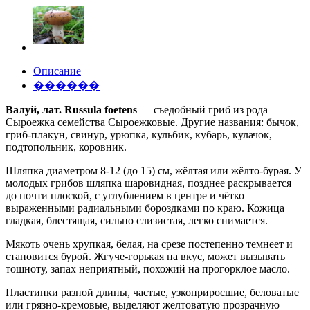
Описание
������
Валуй, лат. Russula foetens
— съедобный гриб из рода
Сыроежка семейства Сыроежковые. Другие названия: бычок,
гриб-плакун, свинур, урюпка, кульбик, кубарь, кулачок,
подтопольник, коровник.
Шляпка диаметром 8-12 (до 15) см, жёлтая или жёлто-бурая. У
молодых грибов шляпка шаровидная, позднее раскрывается
до почти плоской, с углублением в центре и чётко
выраженными радиальными бороздками по краю. Кожица
гладкая, блестящая, сильно слизистая, легко снимается.
Мякоть очень хрупкая, белая, на срезе постепенно темнеет и
становится бурой. Жгуче-горькая на вкус, может вызывать
тошноту, запах неприятный, похожий на прогорклое масло.
Пластинки разной длины, частые, узкоприросшие, беловатые
или грязно-кремовые, выделяют желтоватую прозрачную