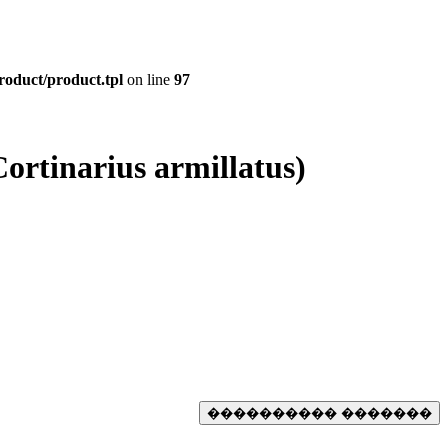
roduct/product.tpl
on line
97
tinarius armillatus)