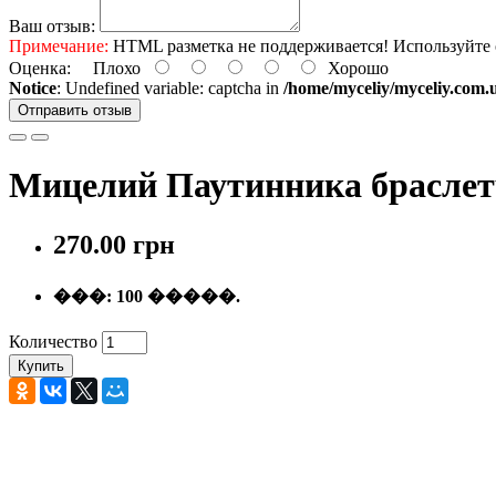
Ваш отзыв:
Примечание:
HTML разметка не поддерживается! Используйте 
Оценка:
Плохо
Хорошо
Notice
: Undefined variable: captcha in
/home/myceliy/myceliy.com.u
Отправить отзыв
Мицелий Паутинника браслетча
270.00 грн
���:
100 �����.
Количество
Купить