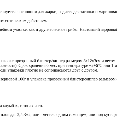
льзуется в основном для жарки, годится для засолки и маринова
тисептическим действием.
ебном участке, как и другие лесные грибы. Настоящий здоровы
паковке прозрачный блистер/зиппер размером 8х12х3см и весом
влажность). Срок хранения 6 мес. при температуре +2+6°С или 1
если упаковки плотно не соприкасаются друг с другом.
ерновой 100г в упаковке прозрачный блистер/зиппер размером 
 клумбах, газонах и тп.
 площадь 2,5-3м2, или вместе с одним саженцем, или под кустар