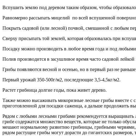
Вспушить землю под деревом таким образом, чтобы образовало
Равномерно рассыпать мицелий по всей вспушенной поверхно
Покрыть садовой (или лесной) почвой, смешанной с любым пер
Сверху присыпать той землей, которая образовалась при вспуш
Посадку можно производить в любое время года и под любыми
Полив производится в засушливое время часто садовой лейкой
Грибы появляются весной и осенью, но в первый раз не раньше
Первый урожай 350-500г/м2, последующие 3,5-4,5кг/м2.
Растет грибница долгие годы, пока живет дерево.
Также можно высаживать микоризные лесные грибы вместе с са
приготовленной для посадки саженца, а дальше продолжить в
Рядом с любыми лесными грибами рекомендуется выращивать л
грибе содержатся множество веществ, которые не только обус
мешают нормальному развитию грибницы, грибными червями, тп
рядом растущие грибы могут дорасти до гигантских размеров, 