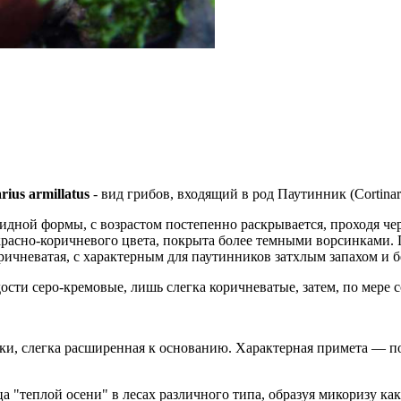
ius armillatus
- вид грибов, входящий в род Паутинник (Cortinari
ной формы, с возрастом постепенно раскрывается, проходя чере
красно-коричневого цвета, покрыта более темными ворсинками. 
ичневатая, с характерным для паутинников затхлым запахом и бе
сти серо-кремовые, лишь слегка коричневатые, затем, по мере 
пки, слегка расширенная к основанию. Характерная примета — 
а "теплой осени" в лесах различного типа, образуя микоризу как 