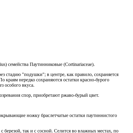
us) семейства Паутинниковые (Cortinariaceae).
з стадию "подушки"; в центре, как правило, сохраняется
По краям нередко сохраняются остатки красно-бурого
з особого вкуса.
созревания спор, приобретают ржаво-бурый цвет.
покрывающие ножку браслетчатые остатки паутиннистого
с березой, так и с сосной. Селится во влажных местах, по