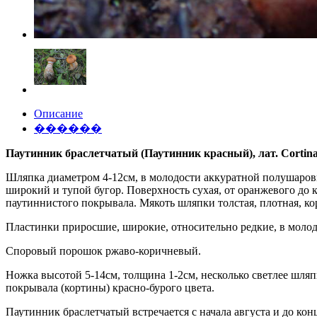
Описание
������
Паутинник браслетчатый (Паутинник красный), лат. Cortinar
Шляпка диаметром 4-12см, в молодости аккуратной полушаровид
широкий и тупой бугор. Поверхность сухая, от оранжевого до 
паутиннистого покрывала. Мякоть шляпки толстая, плотная, кор
Пластинки приросшие, широкие, относительно редкие, в молодо
Споровый порошок ржаво-коричневый.
Ножка высотой 5-14см, толщина 1-2см, несколько светлее шля
покрывала (кортины) красно-бурого цвета.
Паутинник браслетчатый встречается с начала августа и до конц