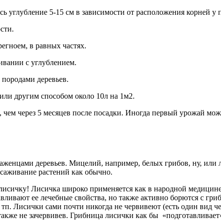
сь углубление 5-15 см в зависимости от расположения корней у
сти.
егноем, в равных частях.
ивании с углублением.
 породами деревьев.
 или другим способом около 10л на 1м2.
, чем через 5 месяцев после посадки. Иногда первый урожай мож
женцами деревьев. Мицелий, например, белых грибов, ну, или 
ысаживание растений как обычно.
исичку! Лисичка широко применяется как в народной медицине
лавливают ее лечебные свойства, но также активно борются с г
. Лисички сами почти никогда не червивеют (есть один вид черв
также не зачервивев. Грибница лисички как бы «подготавливает»