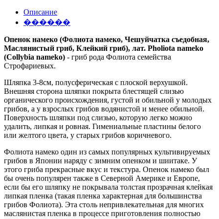
Описание
������
Опенок намеко (Фолиота намеко, Чешуйчатка съедобная,
Маслянистый гриб, Клейкий гриб), лат. Pholiota nameko
(Collybia nameko)
- гриб рода Фолиота семейства
Строфариевых.
Шляпка 3-8см, полусферическая с плоской верхушкой.
Внешняя сторона шляпки покрыта блестящей слизью
органического происхождения, густой и обильной у молодых
грибов, а у взрослых грибов водянистой и менее обильной.
Поверхность шляпки под слизью, которую легко можно
удалить, липкая и ровная. Гимениальные пластины белого
или желтого цвета, у старых грибов коричневого.
Фолиота намеко один из самых популярных культивируемых
грибов в Японии наряду с зимним опенком и шиитаке. У
этого гриба прекрасные вкус и текстура. Опенок намеко был
бы очень популярен также в Северной Америке и Европе,
если бы его шляпку не покрывала толстая прозрачная клейкая
липкая пленка (такая пленка характерная для большинства
грибов Фолиота). Эта столь непривлекательная для многих
маслянистая пленка в процессе приготовления полностью