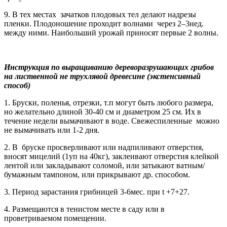
9. В тех местах зачатков плодовых тел делают надрезы
пленки. Плодоношение проходит волнами через 2–3нед.
между ними. Наибольший урожай приносят первые 2 волны.
Инструкция по выращиванию дереворазрушающих грибов
на лиственной не трухлявой древесине (экстенсивный
способ)
1. Бруски, поленья, отрезки, т.п могут быть любого размера,
но желательно длиной 30-40 см и диаметром 25 см. Их в
течение недели вымачивают в воде. Свежеспиленные можно
не вымачивать или 1-2 дня.
2. В бруске просверливают или надпиливают отверстия,
вносят мицелий (1уп на 40кг), заклеивают отверстия клейкой
лентой или закладывают соломой, или затыкают ватным/
бумажным тампоном, или прикрывают др. способом.
3. Период зарастания грибницей 3-6мес. при t +7+27.
4. Размещаются в тенистом месте в саду или в
проветриваемом помещении.