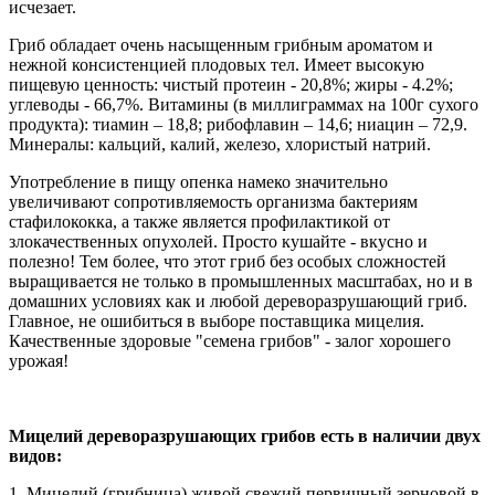
исчезает.
Гриб обладает очень насыщенным грибным ароматом и
нежной консистенцией плодовых тел. Имеет высокую
пищевую ценность: чистый протеин - 20,8%; жиры - 4.2%;
углеводы - 66,7%. Витамины (в миллиграммах на 100г сухого
продукта): тиамин – 18,8; рибофлавин – 14,6; ниацин – 72,9.
Минералы: кальций, калий, железо, хлористый натрий.
Употребление в пищу опенка намеко значительно
увеличивают сопротивляемость организма бактериям
стафилококка, а также является профилактикой от
злокачественных опухолей. Просто кушайте - вкусно и
полезно! Тем более, что этот гриб без особых сложностей
выращивается не только в промышленных масштабах, но и в
домашних условиях как и любой дереворазрушающий гриб.
Главное, не ошибиться в выборе поставщика мицелия.
Качественные здоровые "семена грибов" - залог хорошего
урожая!
Мицелий дереворазрушающих грибов есть в наличии двух
видов:
1. Мицелий (грибница) живой свежий первичный зерновой в