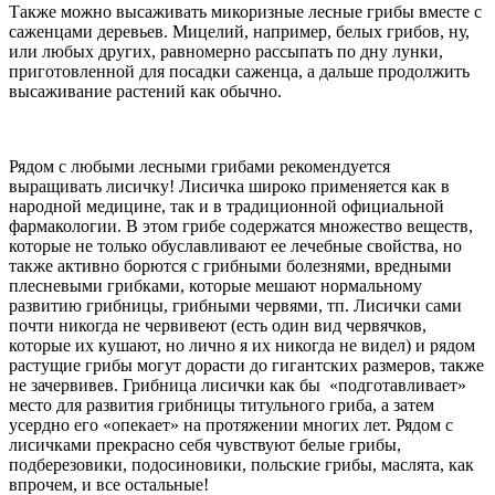
Также можно высаживать микоризные лесные грибы вместе с
саженцами деревьев. Мицелий, например, белых грибов, ну,
или любых других, равномерно рассыпать по дну лунки,
приготовленной для посадки саженца, а дальше продолжить
высаживание растений как обычно.
Рядом с любыми лесными грибами рекомендуется
выращивать лисичку! Лисичка широко применяется как в
народной медицине, так и в традиционной официальной
фармакологии. В этом грибе содержатся множество веществ,
которые не только обуславливают ее лечебные свойства, но
также активно борются с грибными болезнями, вредными
плесневыми грибками, которые мешают нормальному
развитию грибницы, грибными червями, тп. Лисички сами
почти никогда не червивеют (есть один вид червячков,
которые их кушают, но лично я их никогда не видел) и рядом
растущие грибы могут дорасти до гигантских размеров, также
не зачервивев. Грибница лисички как бы «подготавливает»
место для развития грибницы титульного гриба, а затем
усердно его «опекает» на протяжении многих лет. Рядом с
лисичками прекрасно себя чувствуют белые грибы,
подберезовики, подосиновики, польские грибы, маслята, как
впрочем, и все остальные!