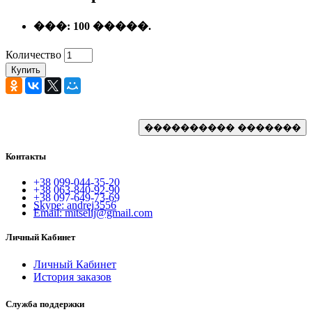
���:
100 �����.
Количество
Купить
Контакты
+38 099-044-35-20
+38 063-840-92-90
+38 097-649-73-69
Skype: andrej3556
Email: mitselij@gmail.com
Личный Кабинет
Личный Кабинет
История заказов
Служба поддержки