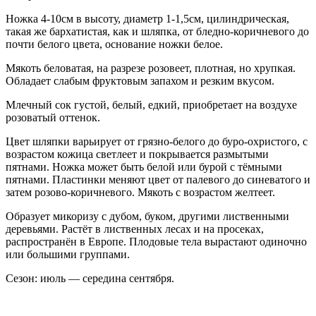
Ножка 4-10см в высоту, диаметр 1-1,5см, цилиндрическая,
такая же бархатистая, как и шляпка, от бледно-коричневого до
почти белого цвета, основание ножки белое.
Мякоть беловатая, на разрезе розовеет, плотная, но хрупкая.
Обладает слабым фруктовым запахом и резким вкусом.
Млечный сок густой, белый, едкий, приобретает на воздухе
розоватый оттенок.
Цвет шляпки варьирует от грязно-белого до буро-охристого, с
возрастом кожица светлеет и покрывается размытыми
пятнами. Ножка может быть белой или бурой с тёмными
пятнами. Пластинки меняют цвет от палевого до синеватого и
затем розово-коричневого. Мякоть с возрастом желтеет.
Образует микоризу с дубом, буком, другими лиственными
деревьями. Растёт в лиственных лесах и на просеках,
распространён в Европе. Плодовые тела вырастают одиночно
или большими группами.
Сезон: июль — середина сентября.