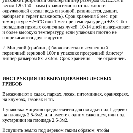
упаковке прозрачный блистер/зиппер размером 8х12х3см и
весом 120-150 грамм (в зависимости от влажности
окружающей среды; ведь он живой, развивается, дышит,
набирает и теряет влажность). Срок хранения 6 мес. при
температуре +2+6°С или 1 мес при температуре до +23°С без
попадания прямых солнечных лучей. 10-14 дней выдерживает
и более высокую температуру, если упаковки плотно не
соприкасаются друг с другом.
2. Мицелий (грибница) биологически высушенный
первичный зерновой 100г в упаковке прозрачный блистер/
зиппер размером 8х12х3см. Срок хранения — не ограничен.
ИНСТРУКЦИЯ ПО ВЫРАЩИВАНИЮ ЛЕСНЫХ
ГРИБОВ
Высаживают в садах, парках, лесах, питомниках, оранжереях,
на клумбах, газонах и тп.
1 упаковка мицелия предназначена для посадки под 1 дерево
на площадь 2,5-3м2, или вместе с одним саженцем, или под
кустарники на площадь 2,5-3м2.
Вспушить землю под деревом таким образом, чтобы