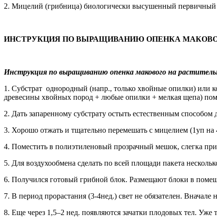
2. Мицелий (грибница) биологически высушенный первичный з
ИНСТРУКЦИЯ ПО ВЫРАЩИВАНИЮ ОПЕНКА МАКОВ
Инструкция по выращиванию опенка макового на раститель
1. Субстрат однородный (напр., только хвойные опилки) или 
древесины хвойных пород + любые опилки + мелкая щепа) поме
2. Дать запаренному субстрату остыть естественным способом 
3. Хорошо отжать и тщательно перемешать с мицелием (1уп на 
4. Поместить в полиэтиленовый прозрачный мешок, слегка при
5. Для воздухообмена сделать по всей площади пакета нескольк
6. Получился готовый грибной блок. Размещают блоки в помещ
7. В период прорастания (3-4нед.) свет не обязателен. Вначал
8. Еще через 1,5–2 нед. появляются зачатки плодовых тел. Уже т