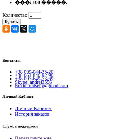
���:
100 �����.
Количество
Купить
Контакты
+38 099-044-35-20
+38 063-840-92-90
+38 097-649-73-69
Skype: andrej3556
Email: mitselij@gmail.com
Личный Кабинет
Личный Кабинет
История заказов
Служба поддержки
Перезвоните мне