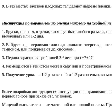
9. В тех местах зачатков плодовых тел делают надрезы пленк
Инструкция по выращиванию опенка макового на хвойной не 
1. Бруски, поленья, отрезки, т.п могут быть любого размера,
вымачивать или 1-2 дня.
2. В бруске просверливают или надпиливают отверстия, внося
тампоном, или прикрывают др. способом.
3. Период зарастания грибницей 3-6мес. при t +7+27.
4. Размещаются в тенистом месте в саду или в проветриваемо
5. Получение урожая - 1-2 раза весной и 1-2 раза осенью, воз
Более подробная инструкция (+ инструкции по выращиванию и 
первых грибов при заказе от 5 упаковок.
Мицелий высылается после частичной или полной оплаты. При 