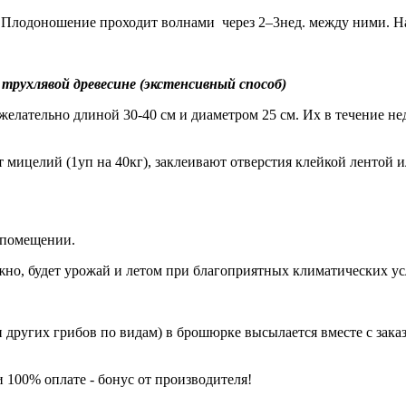
и. Плодоношение проходит волнами через 2–3нед. между ними. 
трухлявой древесине (экстенсивный способ)
 но желательно длиной 30-40 см и диаметром 25 см. Их в течени
т мицелий (1уп на 40кг), заклеивают отверстия клейкой ленто
м помещении.
можно, будет урожай и летом при благоприятных климатических у
других грибов по видам) в брошюрке высылается вместе с зака
100% оплате - бонус от производителя!