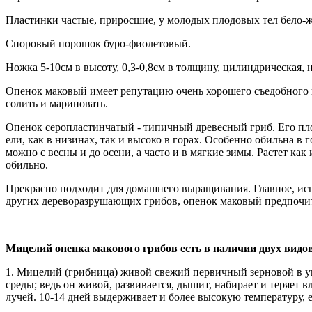
Пластинки частые, приросшие, у молодых плодовых тел бело-ж
Споровый порошок буро-фиолетовый.
Ножка 5-10см в высоту, 0,3-0,8см в толщину, цилиндрическая, 
Опенок маковый имеет репутацию очень хорошего съедобного гр
солить и мариновать.
Опенок серопластинчатый - типичный древесный гриб. Его плод
ели, как в низинах, так и высоко в горах. Особенно обильна 
можно с весны и до осени, а часто и в мягкие зимы. Растет как
обильно.
Прекрасно подходит для домашнего выращивания. Главное, исп
других дереворазрушающих грибов, опенок маковый предпочит
Мицелий опенка макового грибов есть в наличии двух видо
1. Мицелий (грибница) живой свежий первичный зерновой в у
среды; ведь он живой, развивается, дышит, набирает и теряет 
лучей. 10-14 дней выдерживает и более высокую температуру, 