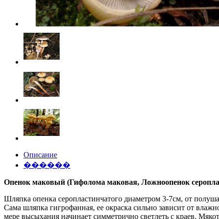
Описание
������
Опенок маковый (Гифолома маковая, Ложноопенок серопласт
Шляпка опенка серопластинчатого диаметром 3-7см, от полуша
Сама шляпка гигрофанная, ее окраска сильно зависит от влажн
мере высыхания начинает симметрично светлеть с краев. Мякот