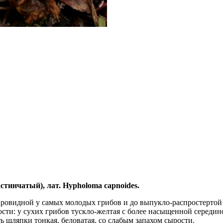
инчатый), лат. Hypholoma capnoides.
ровидной у самых молодых грибов и до выпукло-распростертой в
ости: у сухих грибов тускло-желтая с более насыщенной середин
ь шляпки тонкая, беловатая, со слабым запахом сырости.