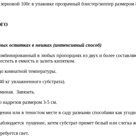
ерновой 100г в упаковке прозрачный блистер/зиппер размером 
ОГО
ных остатках в мешках (интенсивный способ)
комбинированный в любых пропорциях из двух и более составляю
стить в емкость и залить кипятком.
до комнатной температуры.
40 кг увлажненного субстрата).
миная. Завязать.
о надрезов размером 3-5 см.
ении или в тенистом месте в саду разными способами как угодн
е наблюдается пушение, затем субстрат примет белый или слегка 
ребуется свет.