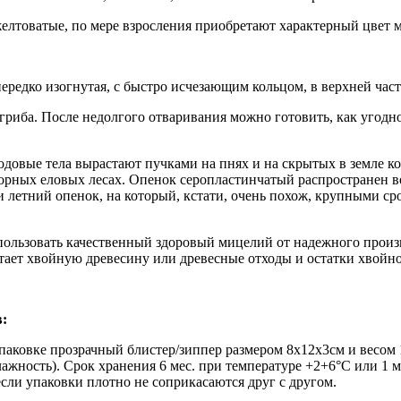
елтоватые, по мере взросления приобретают характерный цвет м
нередко изогнутая, с быстро исчезающим кольцом, в верхней час
иба. После недолгого отваривания можно готовить, как угодно, 
овые тела вырастают пучками на пнях и на скрытых в земле кор
в горных еловых лесах. Опенок серопластинчатый распространен 
 и летний опенок, на который, кстати, очень похож, крупными сро
ользовать качественный здоровый мицелий от надежного произв
ает хвойную древесину или древесные отходы и остатки хвойн
в:
паковке прозрачный блистер/зиппер размером 8х12х3см и весом
влажность). Срок хранения 6 мес. при температуре +2+6°С или 1
если упаковки плотно не соприкасаются друг с другом.