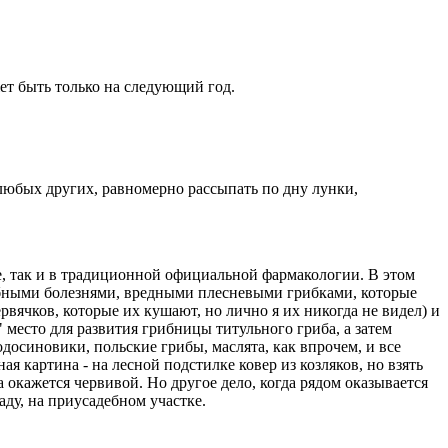
ет быть только на следующий год.
любых других, равномерно рассыпать по дну лунки,
, так и в традиционной официальной фармакологии. В этом
рибными болезнями, вредными плесневыми грибками, которые
ячков, которые их кушают, но лично я их никогда не видел) и
 место для развития грибницы титульного гриба, а затем
досиновики, польские грибы, маслята, как впрочем, и все
я картина - на лесной подстилке ковер из козляков, но взять
а окажется червивой. Но другое дело, когда рядом оказывается
аду, на приусадебном участке.