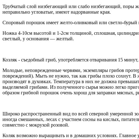
Трубчатый слой низбегающий или слабо низбегающий, поры же
неправильно угловатые, имеют надорванные края.
Споровый порошок имеет желто-оливковый или светло-бурый 
Ножка 4-10см высотой и 1-2см толщиной, сплошная, цилиндричес
светлый, у основания — желтый.
Козляк - съедобный гриб, употребляется отваривания 15 минут
Молодые, неповрежденные червями, экземпляры грибов протере
повреждений). Мыть не нужно, так как грибы плохо сохнут. В
производят в духовках. Температура в них не должна превышат
выделяемой грибами. Из полученного сырья можно легко приг
образом грибной порошок очень хорош для заправки мясных, р
Широко распространенный вид по всей северной умеренной зоне
иногда смешанных, лесах с участием сосны на кислых, питател
совместно с мокрухой розовой.
Коляк возможно выращивать и в домашних условиях. Главное у