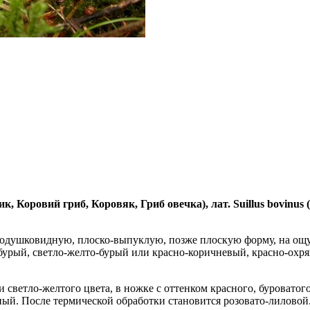
 Коровий гриб, Коровяк, Гриб овечка), лат. Suillus bovinus (B
одушковидную, плоско-выпуклую, позже плоскую форму, на ощупь
урый, светло-желто-бурый или красно-коричневый, красно-охря
и светло-желтого цвета, в ножке с оттенком красного, буроватог
льный. После термической обработки становится розовато-лиловой