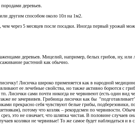
 породами деревьев.
 или другим способом около 10л на 1м2.
, чем через 5 месяцев после посадки. Иногда первый урожай мож
женцами деревьев. Мицелий, например, белых грибов, ну, или 
ысаживание растений как обычно.
исичку! Лисичка широко применяется как в народной медицине
лавливают ее лечебные свойства, но также активно борются с г
. Лисички сами почти никогда не червивеют (есть один вид черв
также не зачервивев. Грибница лисички как бы "подготавливает"
чками прекрасно себя чувствуют белые грибы, подберезовики, по
тнякам), потому что козляк – рекордсмен по червивости. Обычна
рез, это не означает, что шляпка чистая. В половине случаев он
учаев козляки не червивые! То же самое будет наблюдаться и в с