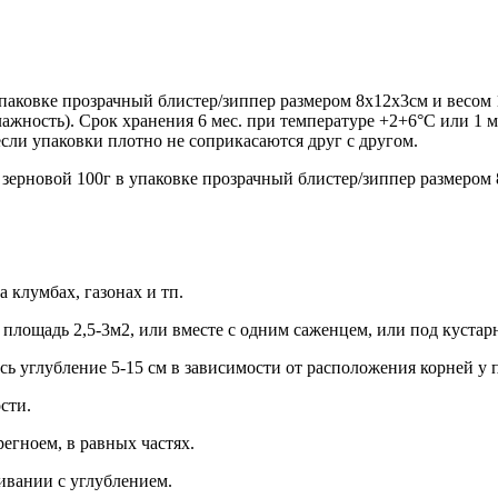
паковке прозрачный блистер/зиппер размером 8х12х3см и весом
влажность). Срок хранения 6 мес. при температуре +2+6°С или 1
если упаковки плотно не соприкасаются друг с другом.
ерновой 100г в упаковке прозрачный блистер/зиппер размером 
 клумбах, газонах и тп.
 площадь 2,5-3м2, или вместе с одним саженцем, или под кустар
сь углубление 5-15 см в зависимости от расположения корней у
сти.
егноем, в равных частях.
ивании с углублением.