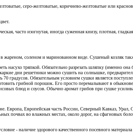
лтоватые, серо-желтоватые, коричнево-желтоватые или краснов
цвет.
кая, часто изогнутая, иногда суженная книзу, плотная, гладкая,
, в жареном, соленом и маринованном виде. Сушеный козляк так
ть насухо тряпкой. Обязательно разрезать шляпку (именно она 
 жаркие дни решетники можно сушить на солнышке, предваритель
ь 70 градусов. Обязательным условием сушки является поступле
отовить грибной порошок. Его просто перемалывают в обыкнове
исовых блюд и соусов. Обычно аромат грибов при сушке усилив
. Европа, Европейская часть России, Северный Кавказ, Урал, С
ьных почвах во влажных местах, около дорог, на сфагновых боло
словие - наличие здорового качественного посевного материала