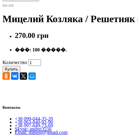
Мицелий Козляка / Решетняк (
270.00 грн
���:
100 �����.
Количество
Купить
Контакты
+38 099-044-35-20
+38 063-840-92-90
+38 097-649-73-69
Skype: andrej3556
Email: mitselij@gmail.com