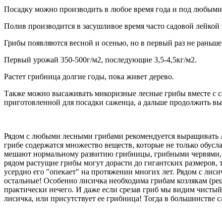
Посадку можно производить в любое время года и под любыми
Полив производится в засушливое время часто садовой лейкой
Грибы появляются весной и осенью, но в первый раз не раньше
Первый урожай 350-500г/м2, последующие 3,5-4,5кг/м2.
Растет грибница долгие годы, пока живет дерево.
Также можно высаживать микоризные лесные грибы вместе с са
приготовленной для посадки саженца, а дальше продолжить в
Рядом с любыми лесными грибами рекомендуется выращивать л
грибе содержатся множество веществ, которые не только обус
мешают нормальному развитию грибницы, грибными червями, тп
рядом растущие грибы могут дорасти до гигантских размеров, 
усердно его "опекает" на протяжении многих лет. Рядом с лиси
остальные! Особенно лисичка необходима грибам козлякам (реше
практически нечего. И даже если срезав гриб мы видим чистый с
лисичка, или присутствует ее грибница! Тогда в большинстве сл