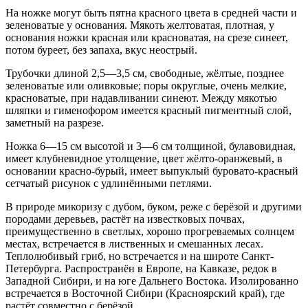
На ножке могут быть пятна красного цвета в средней части и
зеленоватые у основания. Мякоть желтоватая, плотная, у
основания ножки красная или красноватая, на срезе синеет,
потом буреет, без запаха, вкус неострый.
Трубочки длиной 2,5—3,5 см, свободные, жёлтые, позднее
зеленоватые или оливковые; поры округлые, очень мелкие,
красноватые, при надавливании синеют. Между мякотью
шляпки и гименофором имеется красный пигментный слой,
заметный на разрезе.
Ножка 6—15 см высотой и 3—6 см толщиной, булавовидная,
имеет клубневидное утолщение, цвет жёлто-оранжевый, в
основании красно-бурый, имеет выпуклый буровато-красный
сетчатый рисунок с удлинёнными петлями.
В природе микоризу с дубом, буком, реже с берёзой и другими
породами деревьев, растёт на известковых почвах,
преимущественно в светлых, хорошо прогреваемых солнцем
местах, встречается в лиственных и смешанных лесах.
Теплолюбивый гриб, но встречается и на широте Санкт-
Петербурга. Распространён в Европе, на Кавказе, редок в
Западной Сибири, и на юге Дальнего Востока. Изолированно
встречается в Восточной Сибири (Красноярский край), где
растёт совместно с берёзой.