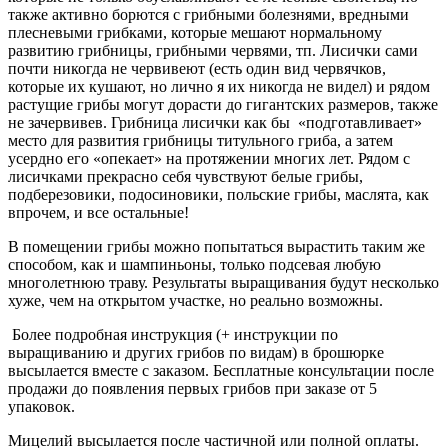
также активно борются с грибными болезнями, вредными
плесневыми грибками, которые мешают нормальному
развитию грибницы, грибными червями, тп. Лисички сами
почти никогда не червивеют (есть один вид червячков,
которые их кушают, но лично я их никогда не видел) и рядом
растущие грибы могут дорасти до гигантских размеров, также
не зачервивев. Грибница лисички как бы «подготавливает»
место для развития грибницы титульного гриба, а затем
усердно его «опекает» на протяжении многих лет. Рядом с
лисичками прекрасно себя чувствуют белые грибы,
подберезовики, подосиновики, польские грибы, маслята, как
впрочем, и все остальные!
В помещении грибы можно попытаться вырастить таким же
способом, как и шампиньоны, только подсевая любую
многолетнюю траву. Результаты выращивания будут несколько
хуже, чем на открытом участке, но реально возможны.
Более подробная инструкция (+ инструкции по
выращиванию и других грибов по видам) в брошюрке
высылается вместе с заказом. Бесплатные консультации после
продажи до появления первых грибов при заказе от 5
упаковок.
Мицелий высылается после частичной или полной оплаты.