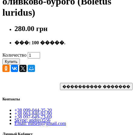
оливково-бурого (Boletus
luridus)
280.00 грн
���:
100 �����.
Количество
Купить
Контакты
+38 099-044-35-20
+38 063-840-92-90
+38 097-649-73-69
Skype: andrej3556
Email: mitselij@gmail.com
Личный Кабинет