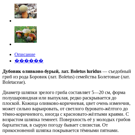
Описание
������
Дубовик оливково-бурый, лат. Boletus luridus
— съедобный
гриб из рода Боровик (лат. Boletus) семейства Болетовые (лат.
Boletaceae).
Диаметр шляпки зрелого гриба составляет 5—20 см, форма
полушаровидная или выпуклая, редко раскрывается до
плоской. Кожица оливково-коричневая, цвет очень изменчив,
может сильно варьировать, от светлого буровато-жёлтого до
тёмно-коричневого, иногда с красновато-жёлтыми краями. С
возрастом шляпка темнеет. Поверхность её у молодых грибов
бархатистая, в сырую погоду бывает слизистая. От
прикосновений шляпка покрывается тёмными пятнами.