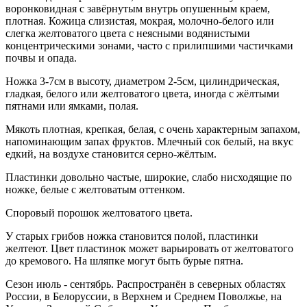
воронковидная с завёрнутым внутрь опушенным краем,
плотная. Кожица слизистая, мокрая, молочно-белого или
слегка желтоватого цвета с неясными водянистыми
концентрическими зонами, часто с прилипшими частичками
почвы и опада.
Ножка 3-7см в высоту, диаметром 2-5см, цилиндрическая,
гладкая, белого или желтоватого цвета, иногда с жёлтыми
пятнами или ямками, полая.
Мякоть плотная, крепкая, белая, с очень характерным запахом,
напоминающим запах фруктов. Млечный сок белый, на вкус
едкий, на воздухе становится серно-жёлтым.
Пластинки довольно частые, широкие, слабо нисходящие по
ножке, белые с желтоватым оттенком.
Споровый порошок желтоватого цвета.
У старых грибов ножка становится полой, пластинки
желтеют. Цвет пластинок может варьировать от желтоватого
до кремового. На шляпке могут быть бурые пятна.
Сезон июль - сентябрь. Распространён в северных областях
России, в Белоруссии, в Верхнем и Среднем Поволжье, на