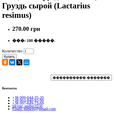
Груздь сырой (Lactarius
resimus)
270.00 грн
���:
100 �����.
Количество
Купить
Контакты
+38 099-044-35-20
+38 063-840-92-90
+38 097-649-73-69
Skype: andrej3556
Email: mitselij@gmail.com