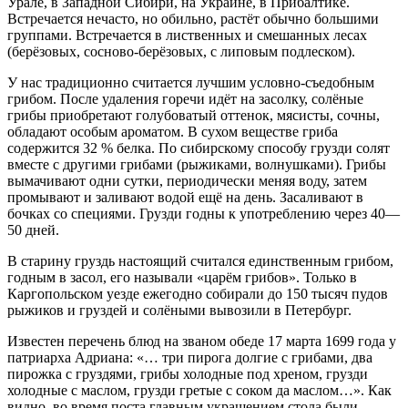
Урале, в Западной Сибири, на Украине, в Прибалтике.
Встречается нечасто, но обильно, растёт обычно большими
группами. Встречается в лиственных и смешанных лесах
(берёзовых, сосново-берёзовых, с липовым подлеском).
У нас традиционно считается лучшим условно-съедобным
грибом. После удаления горечи идёт на засолку, солёные
грибы приобретают голубоватый оттенок, мясисты, сочны,
обладают особым ароматом. В сухом веществе гриба
содержится 32 % белка. По сибирскому способу грузди солят
вместе с другими грибами (рыжиками, волнушками). Грибы
вымачивают одни сутки, периодически меняя воду, затем
промывают и заливают водой ещё на день. Засаливают в
бочках со специями. Грузди годны к употреблению через 40—
50 дней.
В старину груздь настоящий считался единственным грибом,
годным в засол, его называли «царём грибов». Только в
Каргопольском уезде ежегодно собирали до 150 тысяч пудов
рыжиков и груздей и солёными вывозили в Петербург.
Известен перечень блюд на званом обеде 17 марта 1699 года у
патриарха Адриана: «… три пирога долгие с грибами, два
пирожка с груздями, грибы холодные под хреном, грузди
холодные с маслом, грузди гретые с соком да маслом…». Как
видно, во время поста главным украшением стола были