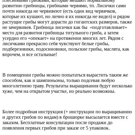
плесневыми грибками, которые мешают нормальному
развитию грибницы, грибными червями, тп. Лисички сами
почти никогда не червивеют (есть один вид червячков,
которые их кушают, но лично я их никогда не видел) и рядом
растущие грибы могут дорасти до гигантских размеров, также
не зачервивев. Грибница лисички как бы «подготавливает»
место для развития грибницы титульного гриба, а затем
усердно его «опекает» на протяжении многих лет. Рядом с
лисичками прекрасно себя чувствуют белые грибы,
подберезовики, подосиновики, польские грибы, маслята, как
впрочем, и все остальные!
В помещении грибы можно попытаться вырастить таким же
способом, как и шампиньоны, только подсевая любую
многолетнюю траву. Результаты выращивания будут несколько
хуже, чем на открытом участке, но реально возможны.
Более подробная инструкция (+ инструкции по выращиванию
и других грибов по видам) в брошюрке высылается вместе с
заказом. Бесплатные консультации после продажи до
появления первых грибов при заказе от 5 упаковок.