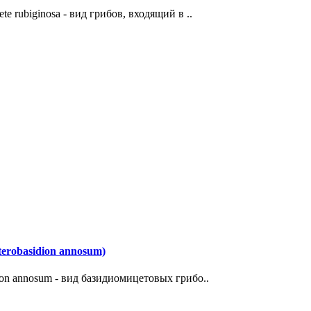
e rubiginosa - вид грибов, входящий в ..
erobasidion annosum)
ion annosum - вид базидиомицетовых грибо..