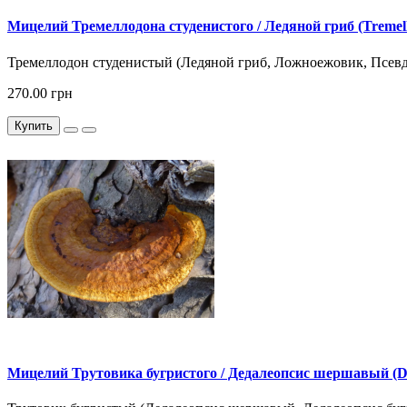
Мицелий Тремеллодона студенистого / Ледяной гриб (Tremell
Тремеллодон студенистый (Ледяной гриб, Ложноежовик, Псевдоеж
270.00 грн
Купить
Мицелий Трутовика бугристого / Дедалеопсис шершавый (Dae