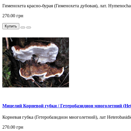
Гименохета красно-бурая (Гименохета дубовая), лат. Hymenochaet
270.00 грн
Купить
Мицелий Корневой губки / Гетеробазидион многолетний (Het
Корневая губка (Гетеробазидион многолетний), лат Heterobasid
270.00 грн