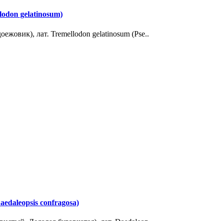
odon gelatinosum)
овик), лат. Tremellodon gelatinosum (Pse..
daleopsis confragosa)