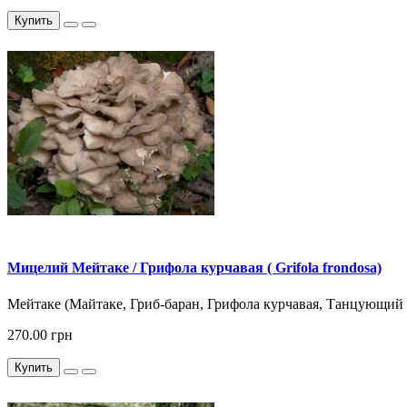
Купить
Мицелий Мейтаке / Грифола курчавая ( Grifola frondosa)
Мейтаке (Майтаке, Гриб-баран, Грифола курчавая, Танцующий 
270.00 грн
Купить