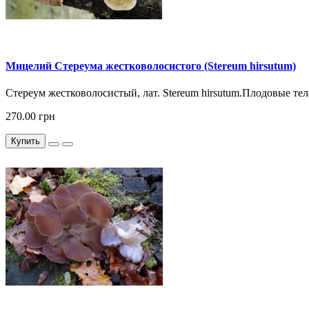
Мицелий Стереума жестковолосистого (Stereum hirsutum)
Стереум жестковолосистый, лат. Stereum hirsutum.Плодовые тел
270.00 грн
Купить