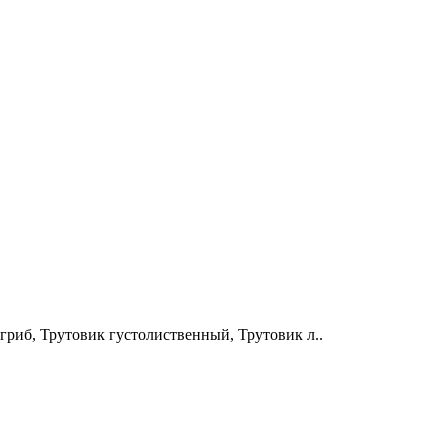
гриб, Трутовик густолиственный, Трутовик л..