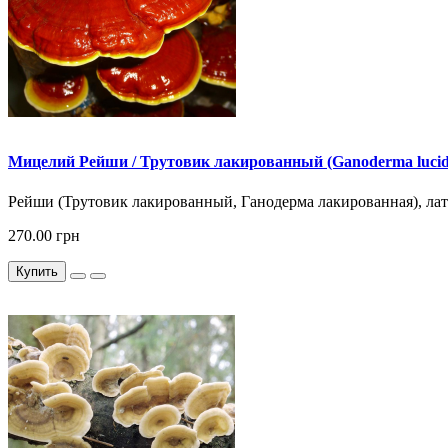
Мицелий Рейши / Трутовик лакированный (Ganoderma luci
Рейши (Трутовик лакированный, Ганодерма лакированная), лат. 
270.00 грн
Купить