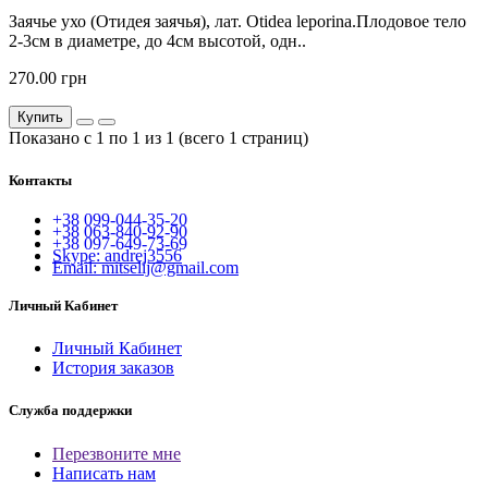
Заячье ухо (Отидея заячья), лат. Otidea leporina.Плодовое тело
2-3см в диаметре, до 4см высотой, одн..
270.00 грн
Купить
Показано с 1 по 1 из 1 (всего 1 страниц)
Контакты
+38 099-044-35-20
+38 063-840-92-90
+38 097-649-73-69
Skype: andrej3556
Email: mitselij@gmail.com
Личный Кабинет
Личный Кабинет
История заказов
Служба поддержки
Перезвоните мне
Написать нам