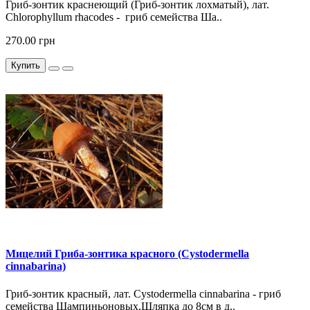
Гриб-зонтик краснеющий (Гриб-зонтик лохматый), лат.
Chlorophyllum rhacodes - гриб семейства Ша..
270.00 грн
Купить
Мицелий Гриба-зонтика красного (Cystodermella
cinnabarina)
Гриб-зонтик красный, лат. Cystodermella cinnabarina - гриб
семейства Шампиньоновых.Шляпка до 8см в д..