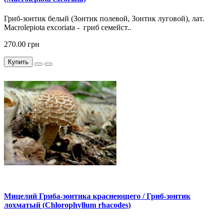
Гриб-зонтик белый (Зонтик полевой, Зонтик луговой), лат.
Macrolepiota excoriata - гриб семейст..
270.00 грн
Купить
Мицелий Гриба-зонтика краснеющего / Гриб-зонтик
лохматый (Chlorophyllum rhacodes)