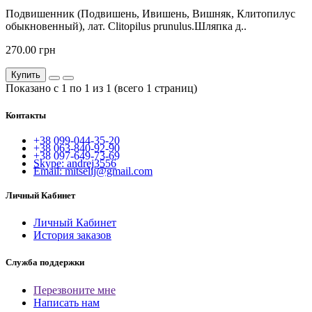
Подвишенник (Подвишень, Ивишень, Вишняк, Клитопилус
обыкновенный), лат. Clitopilus prunulus.Шляпка д..
270.00 грн
Купить
Показано с 1 по 1 из 1 (всего 1 страниц)
Контакты
+38 099-044-35-20
+38 063-840-92-90
+38 097-649-73-69
Skype: andrej3556
Email: mitselij@gmail.com
Личный Кабинет
Личный Кабинет
История заказов
Служба поддержки
Перезвоните мне
Написать нам