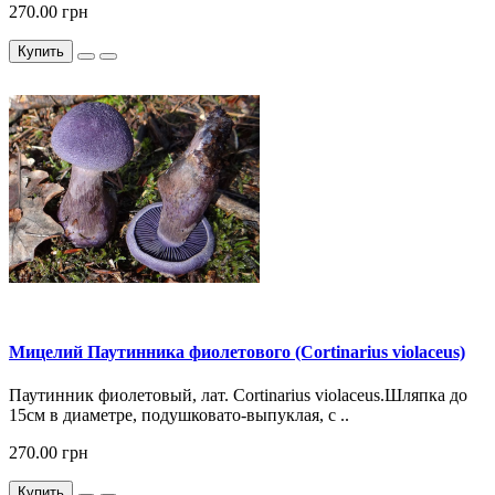
270.00 грн
Купить
Мицелий Паутинника фиолетового (Cortinarius violaceus)
Паутинник фиолетовый, лат. Cortinarius violaceus.Шляпка до
15см в диаметре, подушковато-выпуклая, с ..
270.00 грн
Купить