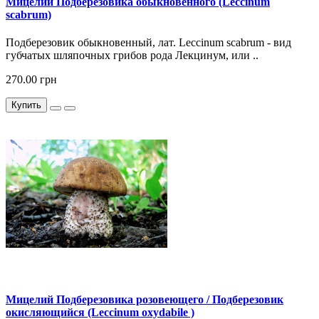
Мицелий Подберезовика обыкновенного (Leccinum
scabrum)
Подберезовик обыкновенный, лат. Leccinum scabrum - вид
губчатых шляпочных грибов рода Лекцинум, или ..
270.00 грн
Купить
Мицелий Подберезовика розовеющего / Подберезовик
окисляющийся (Leccinum oxydabile )