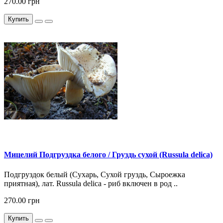
270.00 грн
Купить
Мицелий Подгруздка белого / Груздь сухой (Russula delica)
Подгруздок белый (Сухарь, Сухой груздь, Сыроежка
приятная), лат. Russula delica - риб включен в род ..
270.00 грн
Купить