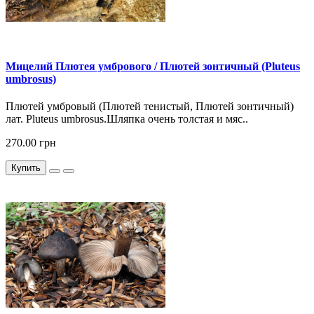
Мицелий Плютея умбрового / Плютей зонтичный (Pluteus
umbrosus)
Плютей умбровый (Плютей тенистый, Плютей зонтичный)
лат. Pluteus umbrosus.Шляпка очень толстая и мяс..
270.00 грн
Купить