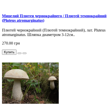
Мицелий Плютея чернокрайнего / Плютей темнокрайний
(Pluteus atromarginatus)
Плютей чернокрайний (Плютей темнокрайний), лат. Pluteus
atromarginatus. Шляпка диаметром 3-12см..
270.00 грн
Купить