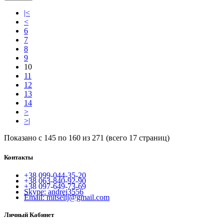
|<
<
6
7
8
9
10
11
12
13
14
>
>|
Показано с 145 по 160 из 271 (всего 17 страниц)
Контакты
+38 099-044-35-20
+38 063-840-92-90
+38 097-649-73-69
Skype: andrej3556
Email: mitselij@gmail.com
Личный Кабинет