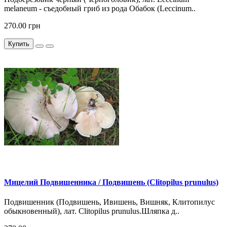
melaneum - съедобный гриб из рода Обабок (Leccinum..
270.00 грн
Купить
Мицелий Подвишенника / Подвишень (Clitopilus prunulus)
Подвишенник (Подвишень, Ивишень, Вишняк, Клитопилус
обыкновенный), лат. Clitopilus prunulus.Шляпка д..