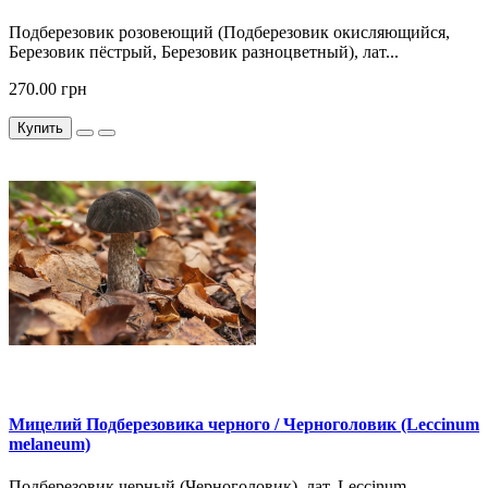
Подберезовик розовеющий (Подберезовик окисляющийся,
Березовик пёстрый, Березовик разноцветный), лат...
270.00 грн
Купить
Мицелий Подберезовика черного / Черноголовик (Leccinum
melaneum)
Подберезовик черный (Черноголовик), лат. Leccinum