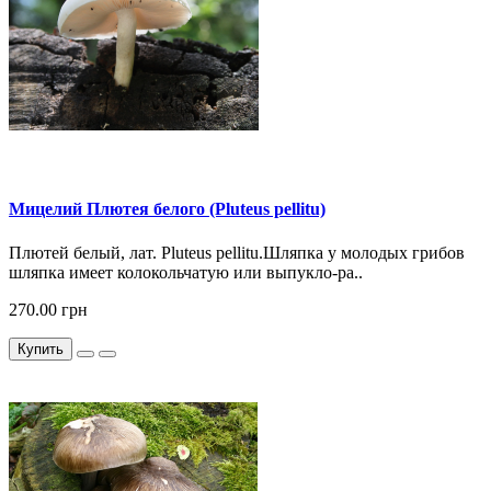
Мицелий Плютея белого (Pluteus pellitu)
Плютей белый, лат. Pluteus pellitu.Шляпка у молодых грибов
шляпка имеет колокольчатую или выпукло-ра..
270.00 грн
Купить